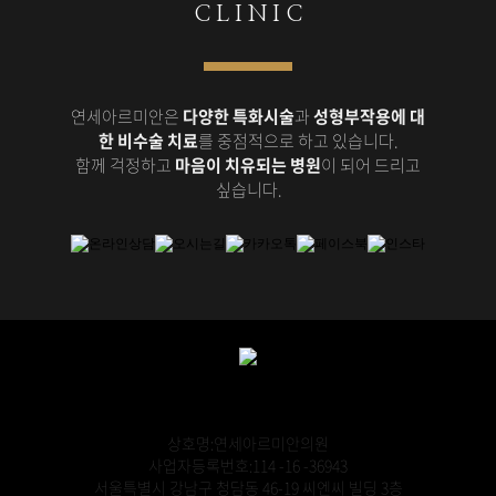
C L I N I C
연세아르미안은
다양한 특화시술
과
성형부작용에 대
한 비수술 치료
를 중점적으로 하고 있습니다.
함께 걱정하고
마음이 치유되는 병원
이 되어 드리고
싶습니다.
상호명:연세아르미안의원
사업자등록번호:114 -16 -36943
서울특별시 강남구 청담동 46-19 씨엔씨 빌딩 3층