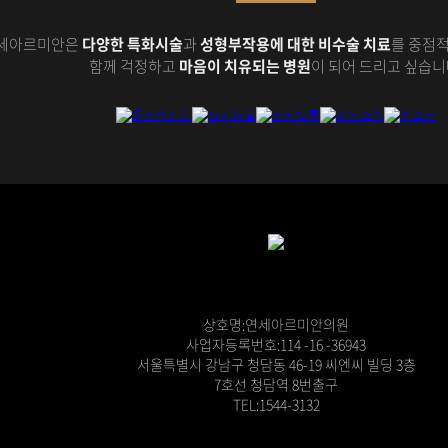
세아르미안은
다양한 특화시술
과
성형부작용에 대한 비수술 치료
를 중점적
함께 걱정하고
마음이 치유되는 병원
이 되어 드리고 싶습니
상호명:연세아르미안의원
사업자등록번호:114 -16 -36943
서울특별시 강남구 청담동 46-19 씨엔씨 빌딩 3층
7호선 청담역 8번출구
TEL:1544-3132